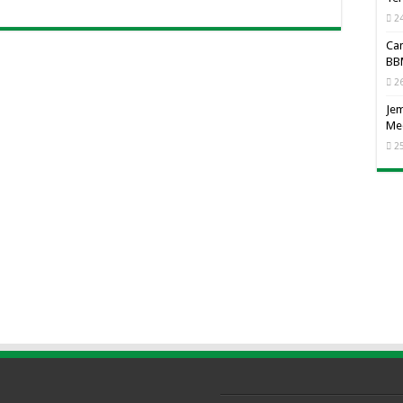
24
Cam
BBM
26
Jem
Me
25