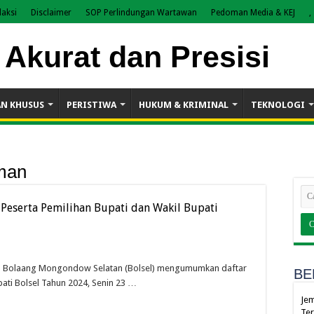
aksi
Disclaimer
SOP Perlindungan Wartawan
Pedoman Media & KEJ
,
AN KHUSUS
PERISTIWA
HUKUM & KRIMINAL
TEKNOLOGI
man
Peserta Pemilihan Bupati dan Wakil Bupati
) Bolaang Mongondow Selatan (Bolsel) mengumumkan daftar
BE
ati Bolsel Tahun 2024, Senin 23 …
Jem
Ter