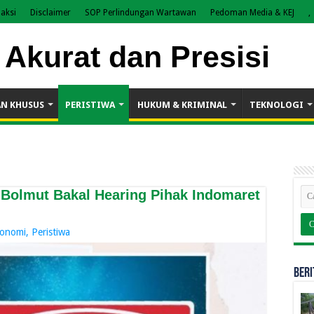
aksi
Disclaimer
SOP Perlindungan Wartawan
Pedoman Media & KEJ
,
AN KHUSUS
PERISTIWA
HUKUM & KRIMINAL
TEKNOLOGI
Bolmut Bakal Hearing Pihak Indomaret
onomi
,
Peristiwa
BERI