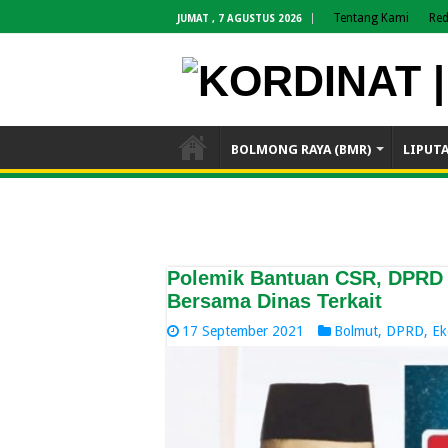
Tentang Kami
Red
JUMAT , 7 AGUSTUS 2026
BOLMONG RAYA (BMR)
LIPUT
Polemik Bantuan CSR, DPRD 
Bersama Dinas Terkait
17 September 2021
Bolmut
,
DPRD
,
Ek