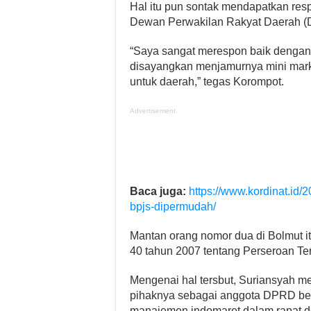
Hal itu pun sontak mendapatkan res
Dewan Perwakilan Rakyat Daerah (
“Saya sangat merespon baik dengan
disayangkan menjamurnya mini market
untuk daerah,” tegas Korompot.
Advertisement
Baca juga:
https://www.kordinat.id/
bpjs-dipermudah/
Mantan orang nomor dua di Bolmut 
40 tahun 2007 tentang Perseroan Te
Mengenai hal tersbut, Suriansyah m
pihaknya sebagai anggota DPRD be
manajemen indomaret dalam rapat d