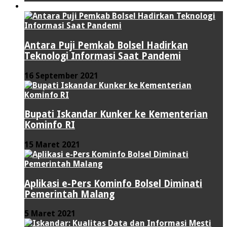
TEKNOLOGI
Antara Puji Pemkab Bolsel Hadirkan
Teknologi Informasi Saat Pandemi
16 September 2021
Bupati Iskandar Kunker ke Kementerian
Kominfo RI
15 Maret 2021
Aplikasi e-Pers Kominfo Bolsel Diminati
Pemerintah Malang
5 Maret 2021