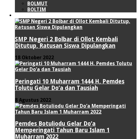
BOLMUT
BOLTIM
LIPUTAN KHUSUS
SMP Negeri 2 Bolbar di Ollot Kembali
Ditutup, Ratusan Siswa Dipulangkan
18 Oktober 2022
Peringati 10 Muharram 1444 H, Pemdes
Tolutu Gelar Do’a dan Tausiah
8 Agustus 2022
Pemdes Botuliodu Gelar Do’a
Memperingati Tahun Baru Islam 1
Muharram 2022