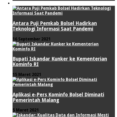
TEKNOLOGI
Antara Puji Pemkab Bolsel Hadirkan
Teknologi Informasi Saat Pandemi
16 September 2021
Bupati Iskandar Kunker ke Kementerian
Kominfo RI
15 Maret 2021
Aplikasi e-Pers Kominfo Bolsel Diminati
Pemerintah Malang
5 Maret 2021