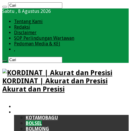
Sabtu , 8 Agustus 2026
Tentang Kami
Redaksi
Disclaimer
SOP Perlindungan Wartawan
Pedoman Media & KEJ
,
KORDINAT | Akurat dan Presisi
Akurat dan Presisi
HOME
BOLMONG RAYA (BMR)
KOTAMOBAGU
BOLSEL
BOLMONG