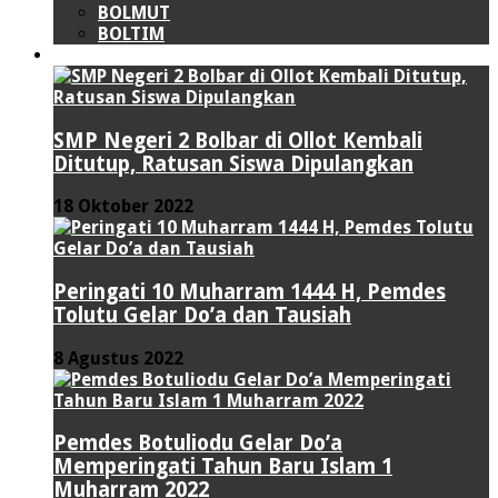
BOLMUT
BOLTIM
LIPUTAN KHUSUS
SMP Negeri 2 Bolbar di Ollot Kembali
Ditutup, Ratusan Siswa Dipulangkan
18 Oktober 2022
Peringati 10 Muharram 1444 H, Pemdes
Tolutu Gelar Do’a dan Tausiah
8 Agustus 2022
Pemdes Botuliodu Gelar Do’a
Memperingati Tahun Baru Islam 1
Muharram 2022