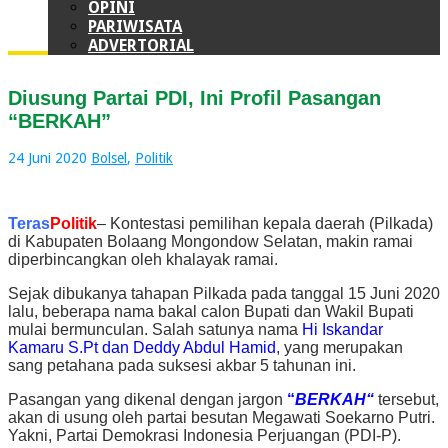
OPINI
PARIWISATA
ADVERTORIAL
Diusung Partai PDI, Ini Profil Pasangan
“BERKAH”
24 Juni 2020
Bolsel
,
Politik
Teras
Politik
– Kontestasi pemilihan kepala daerah (Pilkada)
di Kabupaten Bolaang Mongondow Selatan, makin ramai
diperbincangkan oleh khalayak ramai.
Sejak dibukanya tahapan Pilkada pada tanggal 15 Juni 2020
lalu, beberapa nama bakal calon Bupati dan Wakil Bupati
mulai bermunculan. Salah satunya nama
Hi Iskandar
Kamaru S.Pt dan Deddy Abdul Hamid
, yang merupakan
sang petahana pada suksesi akbar 5 tahunan ini.
Pasangan yang dikenal dengan jargon
“
BERKAH
“
tersebut,
akan di usung oleh partai besutan Megawati Soekarno Putri.
Yakni, Partai Demokrasi Indonesia Perjuangan (PDI-P).