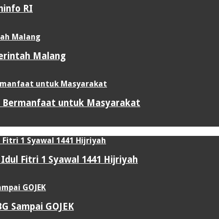
info RI
merintah Malang
ti Bermanfaat untuk Masyarakat
ul Fitri 1 Syawal 1441 Hijriyah
UBG Sampai GOJEK