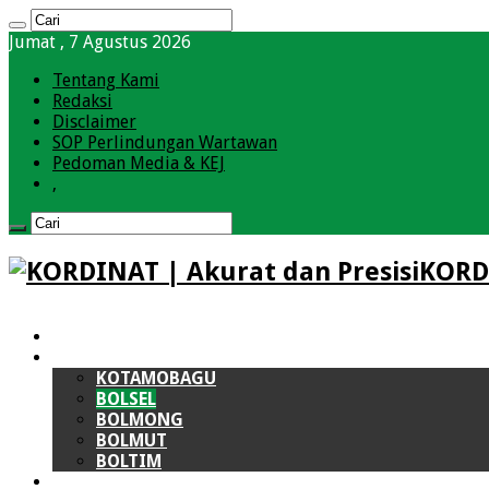
Jumat , 7 Agustus 2026
Tentang Kami
Redaksi
Disclaimer
SOP Perlindungan Wartawan
Pedoman Media & KEJ
,
KORDI
HOME
BOLMONG RAYA (BMR)
KOTAMOBAGU
BOLSEL
BOLMONG
BOLMUT
BOLTIM
LIPUTAN KHUSUS