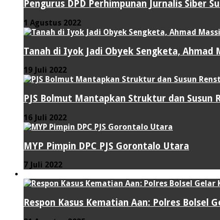
Pengurus DPD Perhimpunan Jurnalis Siber S
1 Agustus 2022
Tanah di Iyok Jadi Obyek Sengketa, Ahmad M
19 Juli 2022
PJS Bolmut Mantapkan Struktur dan Susun 
16 Juli 2022
MYP Pimpin DPC PJS Gorontalo Utara
7 Juli 2022
HUKUM & KRIMINAL
Respon Kasus Kematian Aan: Polres Bolsel G