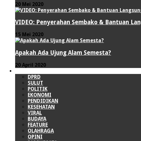
20 Mei 2020
VIDEO: Penyerahan Sembako & Bantuan Lang
15 Mei 2020
Apakah Ada Ujung Alam Semesta?
20 April 2020
LAINNYA
DPRD
SULUT
POLITIK
EKONOMI
PENDIDIKAN
KESEHATAN
VIRAL
BUDAYA
FEATURE
OLAHRAGA
OPINI