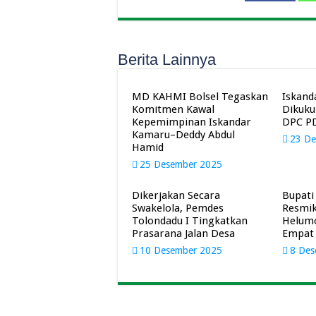
Berita Lainnya
MD KAHMI Bolsel Tegaskan
Iskand
Komitmen Kawal
Dikuku
Kepemimpinan Iskandar
DPC PD
Kamaru–Deddy Abdul
23 De
Hamid
25 Desember 2025
Dikerjakan Secara
Bupati
Swakelola, Pemdes
Resmik
Tolondadu I Tingkatkan
Helumo
Prasarana Jalan Desa
Empat
10 Desember 2025
8 Des