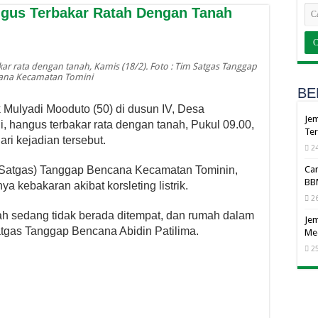
gus Terbakar Ratah Dengan Tanah
 rata dengan tanah, Kamis (18/2). Foto : Tim Satgas Tanggap
ana Kecamatan Tomini
BE
 Mulyadi Mooduto (50) di dusun IV, Desa
Jem
, hangus terbakar rata dengan tanah, Pukul 09.00,
Ter
ari kejadian tersebut.
24
(Satgas) Tanggap Bencana Kecamatan Tominin,
Cam
BBM
 kebakaran akibat korsleting listrik.
26
mah sedang tidak berada ditempat, dan rumah dalam
Jem
atgas Tanggap Bencana Abidin Patilima.
Me
25