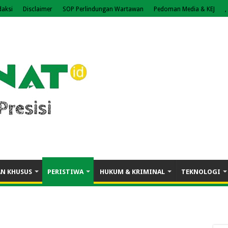
daksi
Disclaimer
SOP Perlindungan Wartawan
Pedoman Media & KEJ
,
AN KHUSUS
PERISTIWA
HUKUM & KRIMINAL
TEKNOLOGI