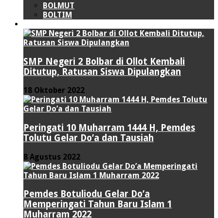
BOLMUT
BOLTIM
LIPUTAN KHUSUS
SMP Negeri 2 Bolbar di Ollot Kembali
Ditutup, Ratusan Siswa Dipulangkan
18 Oktober 2022
Peringati 10 Muharram 1444 H, Pemdes
Tolutu Gelar Do’a dan Tausiah
8 Agustus 2022
Pemdes Botuliodu Gelar Do’a
Memperingati Tahun Baru Islam 1
Muharram 2022