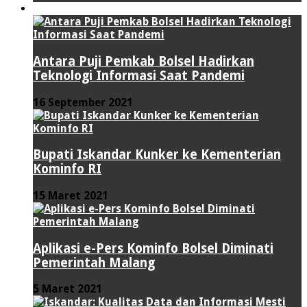
TEKNOLOGI
Antara Puji Pemkab Bolsel Hadirkan
Teknologi Informasi Saat Pandemi
16 September 2021
Bupati Iskandar Kunker ke Kementerian
Kominfo RI
15 Maret 2021
Aplikasi e-Pers Kominfo Bolsel Diminati
Pemerintah Malang
5 Maret 2021