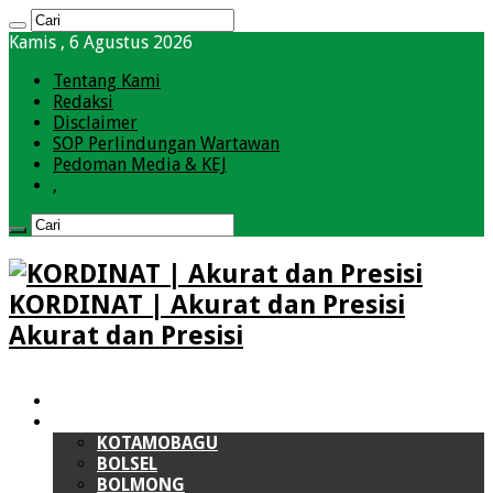
Kamis , 6 Agustus 2026
Tentang Kami
Redaksi
Disclaimer
SOP Perlindungan Wartawan
Pedoman Media & KEJ
,
KORDINAT | Akurat dan Presisi
Akurat dan Presisi
HOME
BOLMONG RAYA (BMR)
KOTAMOBAGU
BOLSEL
BOLMONG