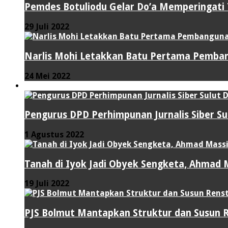
Pemdes Botuliodu Gelar Do’a Memperingati
29 Juli 2022
Narlis Mohi Letakkan Batu Pertama Pemban
24 Mei 2022
PERISTIWA
Pengurus DPD Perhimpunan Jurnalis Siber S
1 Agustus 2022
Tanah di Iyok Jadi Obyek Sengketa, Ahmad M
19 Juli 2022
PJS Bolmut Mantapkan Struktur dan Susun 