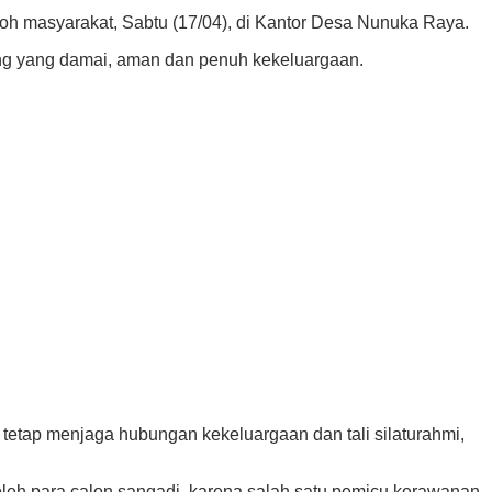
oh masyarakat, Sabtu (17/04), di Kantor Desa Nunuka Raya.
ng yang damai, aman dan penuh kekeluargaan.
 tetap menjaga hubungan kekeluargaan dan tali silaturahmi,
leh para calon sangadi, karena salah satu pemicu kerawanan