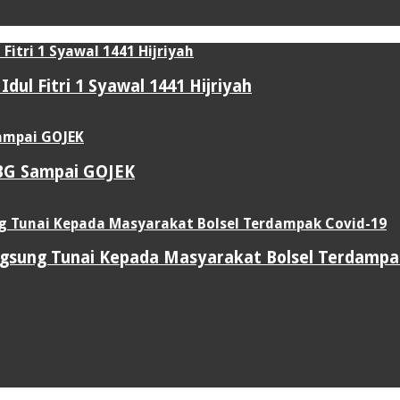
ul Fitri 1 Syawal 1441 Hijriyah
UBG Sampai GOJEK
sung Tunai Kepada Masyarakat Bolsel Terdampa