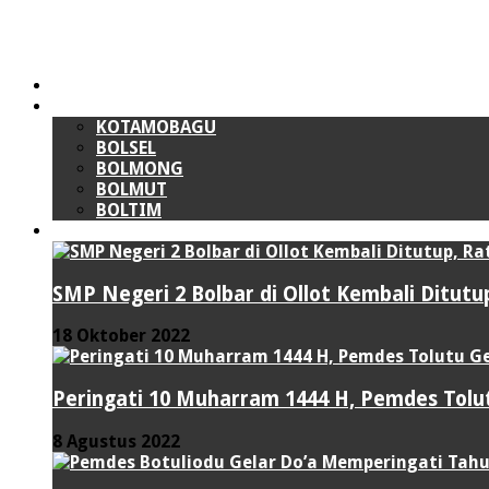
HOME
BOLMONG RAYA (BMR)
KOTAMOBAGU
BOLSEL
BOLMONG
BOLMUT
BOLTIM
LIPUTAN KHUSUS
SMP Negeri 2 Bolbar di Ollot Kembali Ditut
18 Oktober 2022
Peringati 10 Muharram 1444 H, Pemdes Tolut
8 Agustus 2022