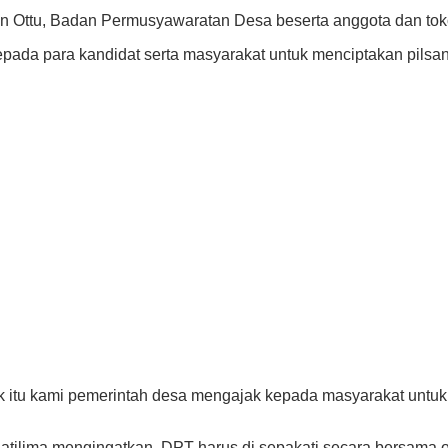
min Ottu, Badan Permusyawaratan Desa beserta anggota dan tok
ada para kandidat serta masyarakat untuk menciptakan pilsa
tuk itu kami pemerintah desa mengajak kepada masyarakat untuk
tilima mengingatkan, DPT harus di sepakati secara bersama o