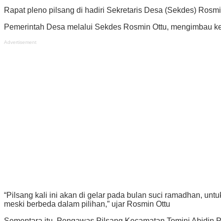
Rapat pleno pilsang di hadiri Sekretaris Desa (Sekdes) Ros
Pemerintah Desa melalui Sekdes Rosmin Ottu, mengimbau kep
Advertisement
“Pilsang kali ini akan di gelar pada bulan suci ramadhan, un
meski berbeda dalam pilihan,” ujar Rosmin Ottu
Sementara itu, Pengawas Pilsang Kecamatan Tomini Abidin Pa