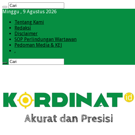
Minggu , 9 Agustus 2026
Tentang Kami
Redaksi
Disclaimer
SOP Perlindungan Wartawan
Pedoman Media & KEJ
,