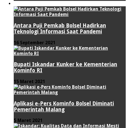
TEKNOLOGI
Antara Puji Pemkab Bolsel Hadirkan
Teknologi Informasi Saat Pandemi
16 September 2021
Bupati Iskandar Kunker ke Kementerian
Kominfo RI
15 Maret 2021
Aplikasi e-Pers Kominfo Bolsel Diminati
Pemerintah Malang
5 Maret 2021