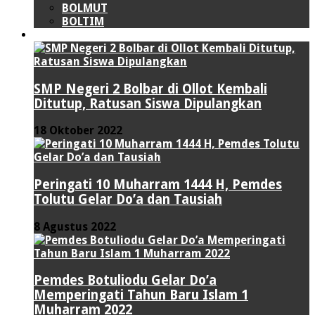
BOLMUT
BOLTIM
LIPUTAN KHUSUS
SMP Negeri 2 Bolbar di Ollot Kembali
Ditutup, Ratusan Siswa Dipulangkan
18 Oktober 2022
Peringati 10 Muharram 1444 H, Pemdes
Tolutu Gelar Do’a dan Tausiah
8 Agustus 2022
Pemdes Botuliodu Gelar Do’a
Memperingati Tahun Baru Islam 1
Muharram 2022