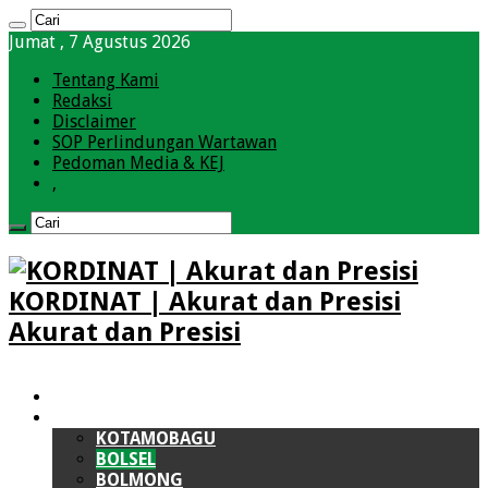
Jumat , 7 Agustus 2026
Tentang Kami
Redaksi
Disclaimer
SOP Perlindungan Wartawan
Pedoman Media & KEJ
,
KORDINAT | Akurat dan Presisi
Akurat dan Presisi
HOME
BOLMONG RAYA (BMR)
KOTAMOBAGU
BOLSEL
BOLMONG