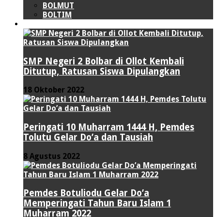
BOLMUT
BOLTIM
LIPUTAN KHUSUS
SMP Negeri 2 Bolbar di Ollot Kembali
Ditutup, Ratusan Siswa Dipulangkan
18 Oktober 2022
Peringati 10 Muharram 1444 H, Pemdes
Tolutu Gelar Do’a dan Tausiah
8 Agustus 2022
Pemdes Botuliodu Gelar Do’a
Memperingati Tahun Baru Islam 1
Muharram 2022