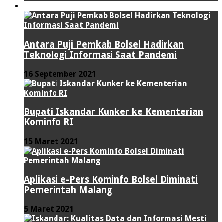
TEKNOLOGI
Antara Puji Pemkab Bolsel Hadirkan
Teknologi Informasi Saat Pandemi
16 September 2021
Bupati Iskandar Kunker ke Kementerian
Kominfo RI
15 Maret 2021
Aplikasi e-Pers Kominfo Bolsel Diminati
Pemerintah Malang
5 Maret 2021