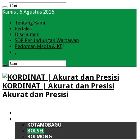
Kamis , 6 Agustus 2026
Tentang Kami
Redaksi
Disclaimer
SOP Perlindungan Wartawan
Pedoman Media & KEJ
,
KORDINAT | Akurat dan Presisi
Akurat dan Presisi
HOME
BOLMONG RAYA (BMR)
KOTAMOBAGU
BOLSEL
BOLMONG