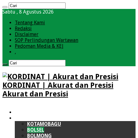
Sabtu , 8 Agustus 2026
Tentang Kami
Redaksi
Disclaimer
SOP Perlindungan Wartawan
Pedoman Media & KEJ
,
KORDINAT | Akurat dan Presisi
Akurat dan Presisi
HOME
BOLMONG RAYA (BMR)
KOTAMOBAGU
BOLSEL
BOLMONG