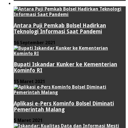
TEKNOLOGI
Antara Puji Pemkab Bolsel Hadirkan
Teknologi Informasi Saat Pandemi
16 September 2021
Bupati Iskandar Kunker ke Kementerian
Kominfo RI
15 Maret 2021
Aplikasi e-Pers Kominfo Bolsel Diminati
Pemerintah Malang
5 Maret 2021