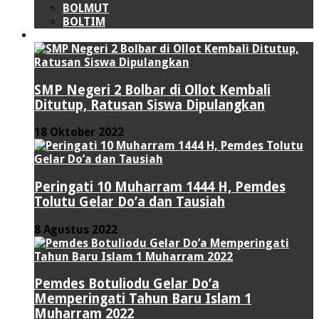
BOLMUT
BOLTIM
LIPUTAN KHUSUS
SMP Negeri 2 Bolbar di Ollot Kembali
Ditutup, Ratusan Siswa Dipulangkan
18 Oktober 2022
Peringati 10 Muharram 1444 H, Pemdes
Tolutu Gelar Do’a dan Tausiah
8 Agustus 2022
Pemdes Botuliodu Gelar Do’a
Memperingati Tahun Baru Islam 1
Muharram 2022