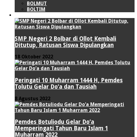
BOLMUT
BOLTIM
LIPUTAN KHUSUS
SMP Negeri 2 Bolbar di Ollot Kembali
Ditutup, Ratusan Siswa Dipulangkan
18 Oktober 2022
Peringati 10 Muharram 1444 H, Pemdes
Tolutu Gelar Do’a dan Tausiah
8 Agustus 2022
Pemdes Botuliodu Gelar Do’a
Memperingati Tahun Baru Islam 1
Muharram 2022