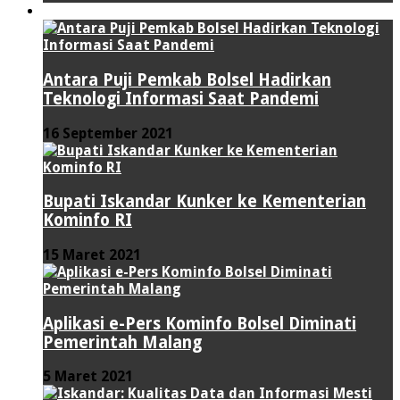
TEKNOLOGI
Antara Puji Pemkab Bolsel Hadirkan
Teknologi Informasi Saat Pandemi
16 September 2021
Bupati Iskandar Kunker ke Kementerian
Kominfo RI
15 Maret 2021
Aplikasi e-Pers Kominfo Bolsel Diminati
Pemerintah Malang
5 Maret 2021