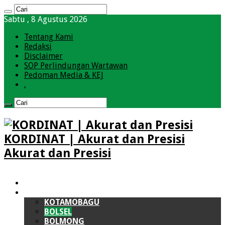
Sabtu , 8 Agustus 2026
Tentang Kami
Redaksi
Disclaimer
SOP Perlindungan Wartawan
Pedoman Media & KEJ
,
KORDINAT | Akurat dan Presisi
Akurat dan Presisi
HOME
BOLMONG RAYA (BMR)
KOTAMOBAGU
BOLSEL
BOLMONG