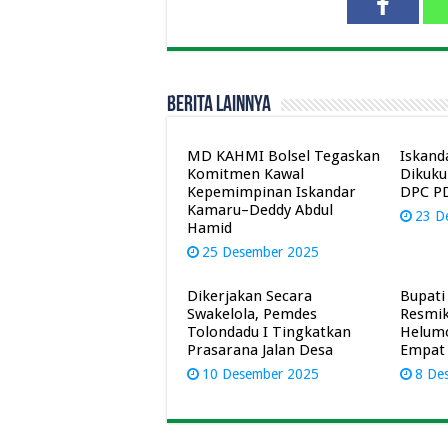
Berita Lainnya
MD KAHMI Bolsel Tegaskan
Iskand
Komitmen Kawal
Dikuku
Kepemimpinan Iskandar
DPC PD
Kamaru–Deddy Abdul
23 D
Hamid
25 Desember 2025
Dikerjakan Secara
Bupati
Swakelola, Pemdes
Resmik
Tolondadu I Tingkatkan
Helumo
Prasarana Jalan Desa
Empat
10 Desember 2025
8 De