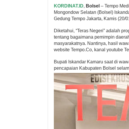
KORDINAT.ID
,
Bolsel
– Tempo Medi
Mongondow Selatan (Bolsel) Iskanda
Gedung Tempo Jakarta, Kamis (20/0
Diketahui, “Teras Negeri” adalah 
tentang bagaimana pemimpin daera
masyarakatnya. Nantinya, hasil waw
website Tempo.Co, kanal youtube T
Bupati Iskandar Kamaru saat di wa
pencapaian Kabupaten Bolsel sela