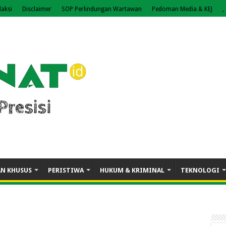
aksi
Disclaimer
SOP Perlindungan Wartawan
Pedoman Media & KEJ
,
AN KHUSUS
PERISTIWA
HUKUM & KRIMINAL
TEKNOLOGI