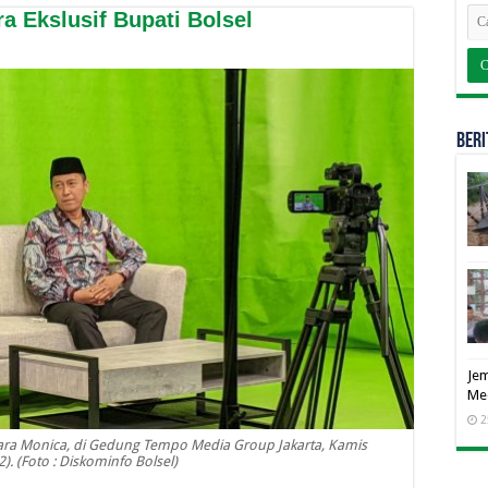
 Ekslusif Bupati Bolsel
BERI
Jem
Me
2
ara Monica, di Gedung Tempo Media Group Jakarta, Kamis
). (Foto : Diskominfo Bolsel)