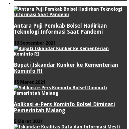
TEKNOLOGI
Antara Puji Pemkab Bolsel Hadirkan
Teknologi Informasi Saat Pandemi
16 September 2021
Bupati Iskandar Kunker ke Kementerian
Kominfo RI
15 Maret 2021
Aplikasi e-Pers Kominfo Bolsel Diminati
Pemerintah Malang
5 Maret 2021