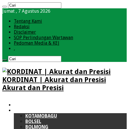
Jumat , 7 Agustus 2026
Tentang Kami
Redaksi
Disclaimer
SOP Perlindungan Wartawan
Pedoman Media & KEJ
,
KORDINAT | Akurat dan Presisi
Akurat dan Presisi
HOME
BOLMONG RAYA (BMR)
KOTAMOBAGU
BOLSEL
BOLMONG