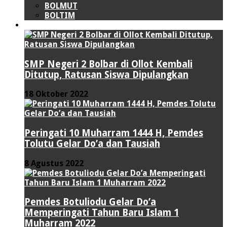
BOLMUT
BOLTIM
LIPUTAN KHUSUS
SMP Negeri 2 Bolbar di Ollot Kembali
Ditutup, Ratusan Siswa Dipulangkan
18 Oktober 2022
Peringati 10 Muharram 1444 H, Pemdes
Tolutu Gelar Do’a dan Tausiah
8 Agustus 2022
Pemdes Botuliodu Gelar Do’a
Memperingati Tahun Baru Islam 1
Muharram 2022