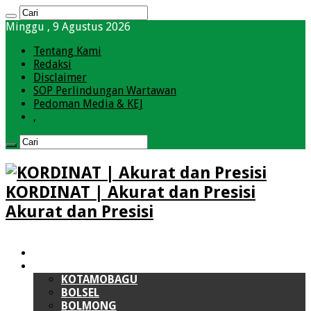
Minggu , 9 Agustus 2026
Tentang Kami
Redaksi
Disclaimer
SOP Perlindungan Wartawan
Pedoman Media & KEJ
,
KORDINAT | Akurat dan Presisi
Akurat dan Presisi
HOME
BOLMONG RAYA (BMR)
KOTAMOBAGU
BOLSEL
BOLMONG