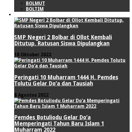
BOLMUT
BOLTIM
LIPUTAN KHUSUS
SMP Negeri 2 Bolbar di Ollot Kembali
Ditutup, Ratusan Siswa Dipulangkan
18 Oktober 2022
Peringati 10 Muharram 1444 H, Pemdes
Tolutu Gelar Do’a dan Tausiah
8 Agustus 2022
Pemdes Botuliodu Gelar Do’a
Memperingati Tahun Baru Islam 1
Muharram 2022