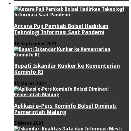
TEKNOLOGI
Antara Puji Pemkab Bolsel Hadirkan
Teknologi Informasi Saat Pandemi
16 September 2021
Bupati Iskandar Kunker ke Kementerian
Kominfo RI
15 Maret 2021
Aplikasi e-Pers Kominfo Bolsel Diminati
Pemerintah Malang
5 Maret 2021