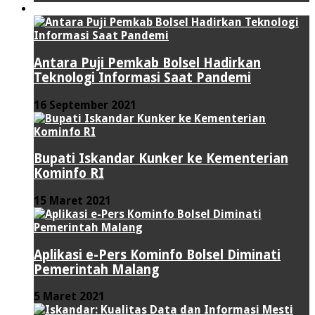
TEKNOLOGI
Antara Puji Pemkab Bolsel Hadirkan
Teknologi Informasi Saat Pandemi
16 September 2021
Bupati Iskandar Kunker ke Kementerian
Kominfo RI
15 Maret 2021
Aplikasi e-Pers Kominfo Bolsel Diminati
Pemerintah Malang
5 Maret 2021