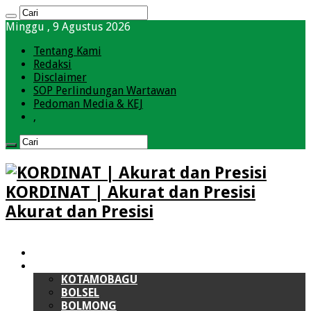
Minggu , 9 Agustus 2026
Tentang Kami
Redaksi
Disclaimer
SOP Perlindungan Wartawan
Pedoman Media & KEJ
,
KORDINAT | Akurat dan Presisi
Akurat dan Presisi
HOME
BOLMONG RAYA (BMR)
KOTAMOBAGU
BOLSEL
BOLMONG