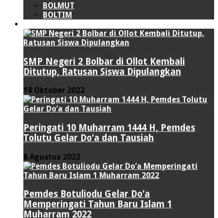
BOLMUT
BOLTIM
LIPUTAN KHUSUS
SMP Negeri 2 Bolbar di Ollot Kembali
Ditutup, Ratusan Siswa Dipulangkan
18 Oktober 2022
Peringati 10 Muharram 1444 H, Pemdes
Tolutu Gelar Do’a dan Tausiah
8 Agustus 2022
Pemdes Botuliodu Gelar Do’a
Memperingati Tahun Baru Islam 1
Muharram 2022