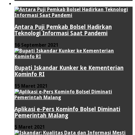
TEKNOLOGI
Antara Puji Pemkab Bolsel Hadirkan
Teknologi Informasi Saat Pandemi
16 September 2021
Bupati Iskandar Kunker ke Kementerian
Kominfo RI
15 Maret 2021
Aplikasi e-Pers Kominfo Bolsel Diminati
Pemerintah Malang
5 Maret 2021