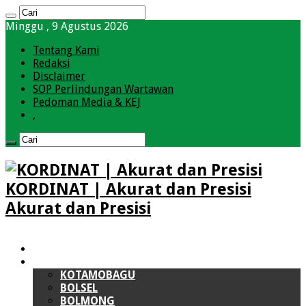
Minggu , 9 Agustus 2026
Tentang Kami
Redaksi
Disclaimer
SOP Perlindungan Wartawan
Pedoman Media & KEJ
,
KORDINAT | Akurat dan Presisi
Akurat dan Presisi
HOME
BOLMONG RAYA (BMR)
KOTAMOBAGU
BOLSEL
BOLMONG