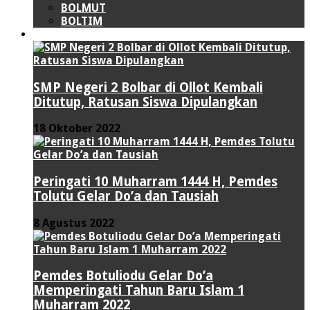
BOLMUT
BOLTIM
LIPUTAN KHUSUS
SMP Negeri 2 Bolbar di Ollot Kembali
Ditutup, Ratusan Siswa Dipulangkan
18 Oktober 2022
Peringati 10 Muharram 1444 H, Pemdes
Tolutu Gelar Do’a dan Tausiah
8 Agustus 2022
Pemdes Botuliodu Gelar Do’a
Memperingati Tahun Baru Islam 1
Muharram 2022