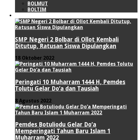
BOLMUT
BOLTIM
LIPUTAN KHUSUS
SMP Negeri 2 Bolbar di Ollot Kembali
Ditutup, Ratusan Siswa Dipulangkan
18 Oktober 2022
Peringati 10 Muharram 1444 H, Pemdes
Tolutu Gelar Do’a dan Tausiah
8 Agustus 2022
Pemdes Botuliodu Gelar Do’a
Memperingati Tahun Baru Islam 1
Muharram 2022