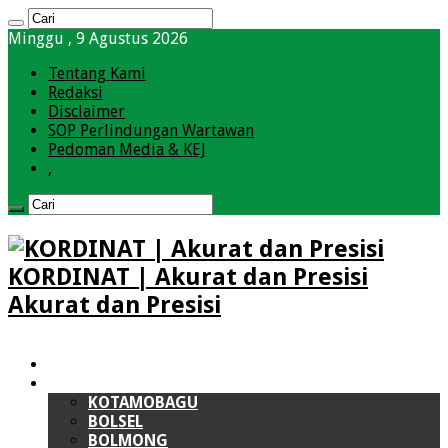
Minggu , 9 Agustus 2026
Tentang Kami
Redaksi
Disclaimer
SOP Perlindungan Wartawan
Pedoman Media & KEJ
,
KORDINAT | Akurat dan Presisi
Akurat dan Presisi
HOME
BOLMONG RAYA (BMR)
KOTAMOBAGU
BOLSEL
BOLMONG