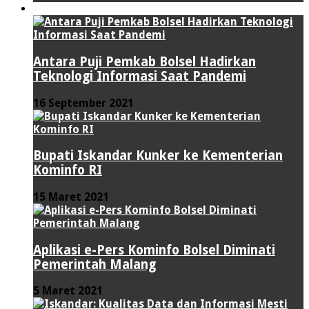
TEKNOLOGI
Antara Puji Pemkab Bolsel Hadirkan
Teknologi Informasi Saat Pandemi
16 September 2021
Bupati Iskandar Kunker ke Kementerian
Kominfo RI
15 Maret 2021
Aplikasi e-Pers Kominfo Bolsel Diminati
Pemerintah Malang
5 Maret 2021