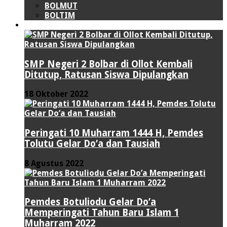
BOLMUT
BOLTIM
LIPUTAN KHUSUS
SMP Negeri 2 Bolbar di Ollot Kembali
Ditutup, Ratusan Siswa Dipulangkan
18 Oktober 2022
Peringati 10 Muharram 1444 H, Pemdes
Tolutu Gelar Do’a dan Tausiah
8 Agustus 2022
Pemdes Botuliodu Gelar Do’a
Memperingati Tahun Baru Islam 1
Muharram 2022