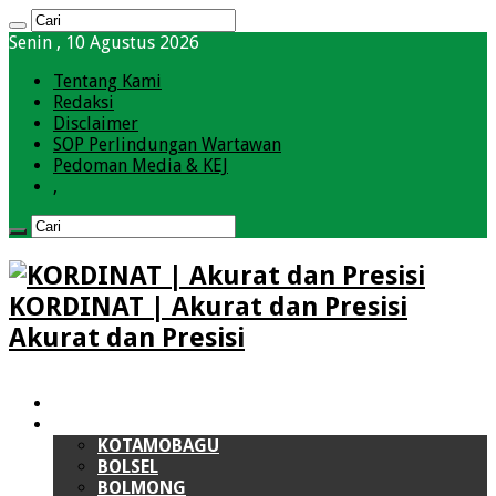
Senin , 10 Agustus 2026
Tentang Kami
Redaksi
Disclaimer
SOP Perlindungan Wartawan
Pedoman Media & KEJ
,
KORDINAT | Akurat dan Presisi
Akurat dan Presisi
HOME
BOLMONG RAYA (BMR)
KOTAMOBAGU
BOLSEL
BOLMONG