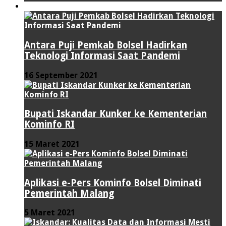
TEKNOLOGI
Antara Puji Pemkab Bolsel Hadirkan
Teknologi Informasi Saat Pandemi
16 September 2021
Bupati Iskandar Kunker ke Kementerian
Kominfo RI
15 Maret 2021
Aplikasi e-Pers Kominfo Bolsel Diminati
Pemerintah Malang
5 Maret 2021