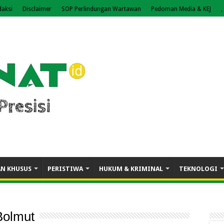
daksi
Disclaimer
SOP Perlindungan Wartawan
Pedoman Media & KEJ
,
AN KHUSUS
PERISTIWA
HUKUM & KRIMINAL
TEKNOLOGI
Bolmut