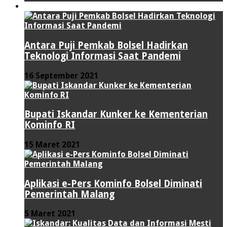
TEKNOLOGI
Antara Puji Pemkab Bolsel Hadirkan
Teknologi Informasi Saat Pandemi
16 September 2021
Bupati Iskandar Kunker ke Kementerian
Kominfo RI
15 Maret 2021
Aplikasi e-Pers Kominfo Bolsel Diminati
Pemerintah Malang
5 Maret 2021