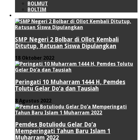
BOLMUT
BOLTIM
LIPUTAN KHUSUS
SMP Negeri 2 Bolbar di Ollot Kembali
Ditutup, Ratusan Siswa Dipulangkan
18 Oktober 2022
Peringati 10 Muharram 1444 H, Pemdes
Tolutu Gelar Do’a dan Tausiah
8 Agustus 2022
Pemdes Botuliodu Gelar Do’a
Memperingati Tahun Baru Islam 1
Muharram 2022