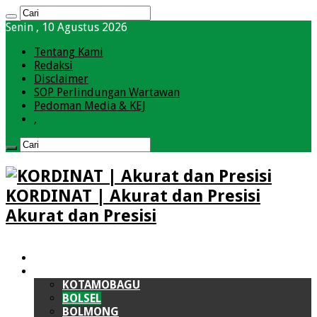
Senin , 10 Agustus 2026
Tentang Kami
Redaksi
Disclaimer
SOP Perlindungan Wartawan
Pedoman Media & KEJ
,
KORDINAT | Akurat dan Presisi
Akurat dan Presisi
HOME
BOLMONG RAYA (BMR)
KOTAMOBAGU
BOLSEL
BOLMONG