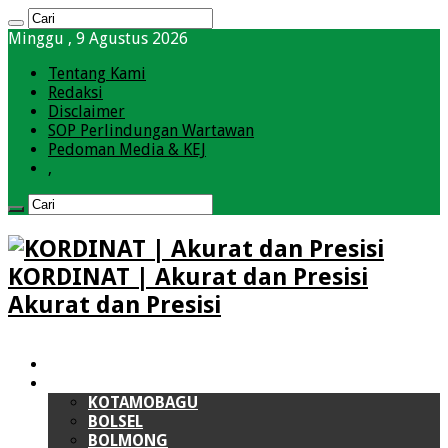
Minggu , 9 Agustus 2026
Tentang Kami
Redaksi
Disclaimer
SOP Perlindungan Wartawan
Pedoman Media & KEJ
,
KORDINAT | Akurat dan Presisi
Akurat dan Presisi
HOME
BOLMONG RAYA (BMR)
KOTAMOBAGU
BOLSEL
BOLMONG