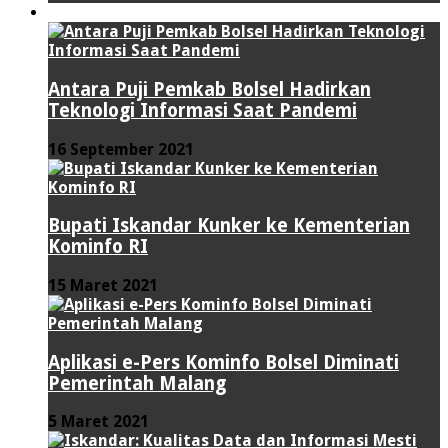
TEKNOLOGI
Antara Puji Pemkab Bolsel Hadirkan
Teknologi Informasi Saat Pandemi
16 September 2021
Bupati Iskandar Kunker ke Kementerian
Kominfo RI
15 Maret 2021
Aplikasi e-Pers Kominfo Bolsel Diminati
Pemerintah Malang
5 Maret 2021