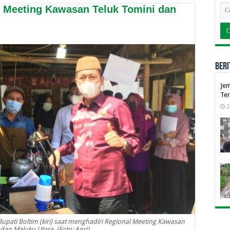
al Meeting Kawasan Teluk Tomini dan
BERI
Jem
Ter
2
upati Boltim (kiri) saat menghadiri Regional Meeting Kawasan
dan Maluku Utara. (Foto: Apri)