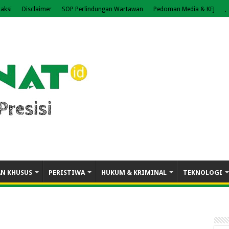
aksi
Disclaimer
SOP Perlindungan Wartawan
Pedoman Media & KEJ
,
AN KHUSUS
PERISTIWA
HUKUM & KRIMINAL
TEKNOLOGI