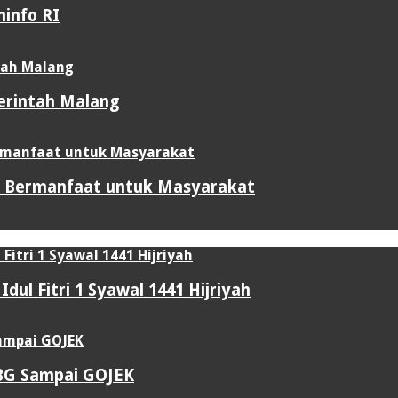
info RI
merintah Malang
ti Bermanfaat untuk Masyarakat
ul Fitri 1 Syawal 1441 Hijriyah
UBG Sampai GOJEK