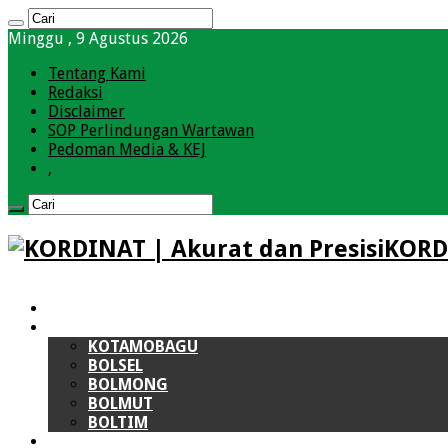
Minggu , 9 Agustus 2026
Tentang Kami
Redaksi
Disclaimer
SOP Perlindungan Wartawan
Pedoman Media & KEJ
,
KORDI
HOME
BOLMONG RAYA (BMR)
KOTAMOBAGU
BOLSEL
BOLMONG
BOLMUT
BOLTIM
LIPUTAN KHUSUS