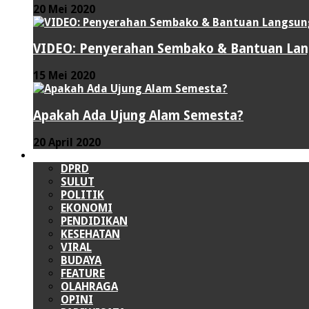
20 Mei 2020
VIDEO: Penyerahan Sembako & Bantuan Lang
15 Mei 2020
Apakah Ada Ujung Alam Semesta?
20 April 2020
LAINNYA
DPRD
SULUT
POLITIK
EKONOMI
PENDIDIKAN
KESEHATAN
VIRAL
BUDAYA
FEATURE
OLAHRAGA
OPINI