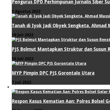
Pengurus DPD Perhimpunan Jurnalis Siber S
1 Agustus 2022
Tanah di Iyok Jadi Obyek Sengketa, Ahmad M
19 Juli 2022
PJS Bolmut Mantapkan Struktur dan Susun 
16 Juli 2022
MYP Pimpin DPC PJS Gorontalo Utara
7 Juli 2022
HUKUM & KRIMINAL
Respon Kasus Kematian Aan: Polres Bolsel G