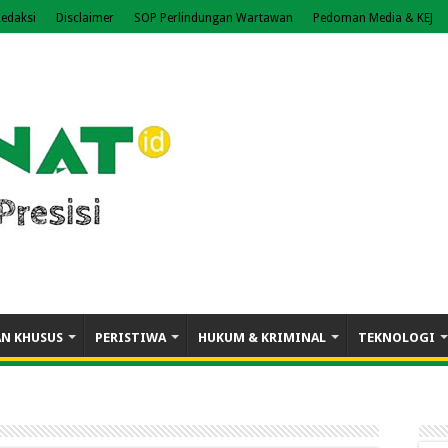
edaksi
Disclaimer
SOP Perlindungan Wartawan
Pedoman Media & KEJ
AN KHUSUS
PERISTIWA
HUKUM & KRIMINAL
TEKNOLOGI