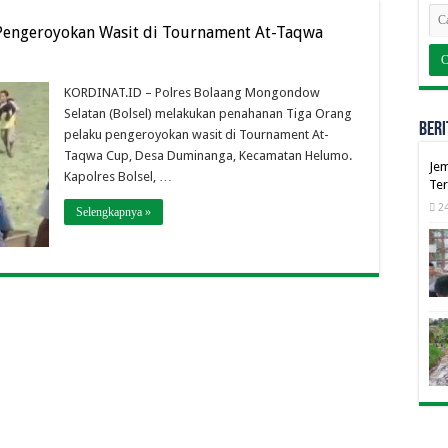
 Pengeroyokan Wasit di Tournament At-Taqwa
KORDINAT.ID – Polres Bolaang Mongondow
Selatan (Bolsel) melakukan penahanan Tiga Orang
BERI
pelaku pengeroyokan wasit di Tournament At-
Taqwa Cup, Desa Duminanga, Kecamatan Helumo.
Jem
Kapolres Bolsel, …
Ter
24
Selengkapnya »