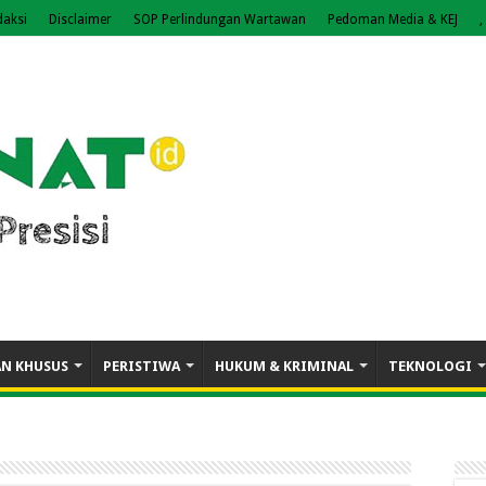
daksi
Disclaimer
SOP Perlindungan Wartawan
Pedoman Media & KEJ
,
AN KHUSUS
PERISTIWA
HUKUM & KRIMINAL
TEKNOLOGI