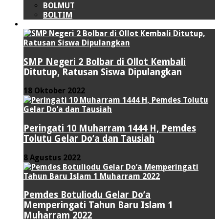
BOLMUT
BOLTIM
LIPUTAN KHUSUS
SMP Negeri 2 Bolbar di Ollot Kembali
Ditutup, Ratusan Siswa Dipulangkan
18 Oktober 2022
Peringati 10 Muharram 1444 H, Pemdes
Tolutu Gelar Do’a dan Tausiah
8 Agustus 2022
Pemdes Botuliodu Gelar Do’a
Memperingati Tahun Baru Islam 1
Muharram 2022