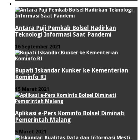
TEKNOLOGI
Antara Puji Pemkab Bolsel Hadirkan
Teknologi Informasi Saat Pandemi
16 September 2021
Bupati Iskandar Kunker ke Kementerian
Kominfo RI
15 Maret 2021
Aplikasi e-Pers Kominfo Bolsel Diminati
Pemerintah Malang
5 Maret 2021