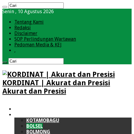
Senin , 10 Agustus 2026
Tentang Kami
Redaksi
Disclaimer
SOP Perlindungan Wartawan
Pedoman Media & KEJ
,
KORDINAT | Akurat dan Presisi
Akurat dan Presisi
HOME
BOLMONG RAYA (BMR)
KOTAMOBAGU
BOLSEL
BOLMONG