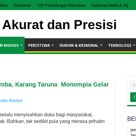
daksi
Disclaimer
SOP Perlindungan Wartawan
Pedoman Media & KEJ
,
N KHUSUS
PERISTIWA
HUKUM & KRIMINAL
TEKNOLOGI
samba, Karang Taruna Monompia Gelar
utan Khusus
elalu menyisahkan duka bagi masyarakat,
BE
k. Bahkan, tak sedikit pula yang merasa prihatin
Jem
Ter