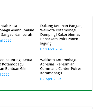
ntah Kota
Dukung Ketahan Pangan,
bagu Akann Evaluasi
Walikota Kotamobagu
a Sangadi dan Lurah
Dampingi Kakorbinmas
Baharkam Polri Panen
ril 2026
Jagung
10 April 2026
sasi Stunting, Ketua
Walikota Kotamobagu
K Kotamobagu
Apresiasi Peresmian
an Bantuan Gizi
Command Center Polres
Kotamobagu
il 2026
7 April 2026