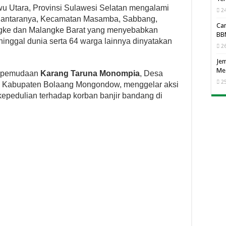
u Utara, Provinsi Sulawesi Selatan mengalami
24
Diantaranya, Kecamatan Masamba, Sabbang,
Cam
ngke dan Malangke Barat yang menyebabkan
BBM
inggal dunia serta 64 warga lainnya dinyatakan
26
Jem
Me
 kepemudaan
Karang Taruna Monompia
, Desa
25
 Kabupaten Bolaang Mongondow, menggelar aksi
epedulian terhadap korban banjir bandang di