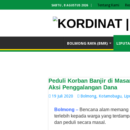
Tentang Kami
Re
SABTU , 8 AGUSTUS 2026
BOLMONG RAYA (BMR)
LIPUTA
Peduli Korban Banjir di Ma
Aksi Penggalangan Dana
19 Juli 2020
Bolmong
,
Kotamobagu
,
Lip
Bolmong –
Bencana alam memang s
terlebih kepada warga yang terdampa
dan peduli secara masal.