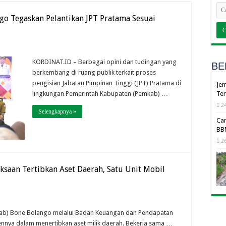
go Tegaskan Pelantikan JPT Pratama Sesuai
KORDINAT.ID – Berbagai opini dan tudingan yang
BE
berkembang di ruang publik terkait proses
pengisian Jabatan Pimpinan Tinggi (JPT) Pratama di
Jem
lingkungan Pemerintah Kabupaten (Pemkab) …
Ter
24
Selengkapnya »
Cam
BBM
26
saan Tertibkan Aset Daerah, Satu Unit Mobil
ab) Bone Bolango melalui Badan Keuangan dan Pendapatan
nnya dalam menertibkan aset milik daerah. Bekerja sama …