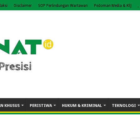
aksi
Disclaimer
SOP Perlindungan Wartawan
Pedoman Media & KEJ
,
AN KHUSUS
PERISTIWA
HUKUM & KRIMINAL
TEKNOLOGI