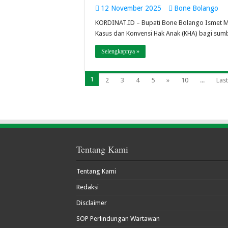
12 November 2025
Bone Bolango
KORDINAT.ID – Bupati Bone Bolango Ismet M
Kasus dan Konvensi Hak Anak (KHA) bagi su
Selengkapnya »
1
2
3
4
5
»
10
...
Last
Tentang Kami
Tentang Kami
Redaksi
Disclaimer
SOP Perlindungan Wartawan