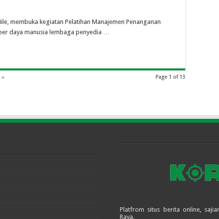
ile, membuka kegiatan Pelatihan Manajemen Penanganan
mber daya manusia lembaga penyedia …
 »
Page 1 of 13
Platfrom situs berita online, sa
Raya.