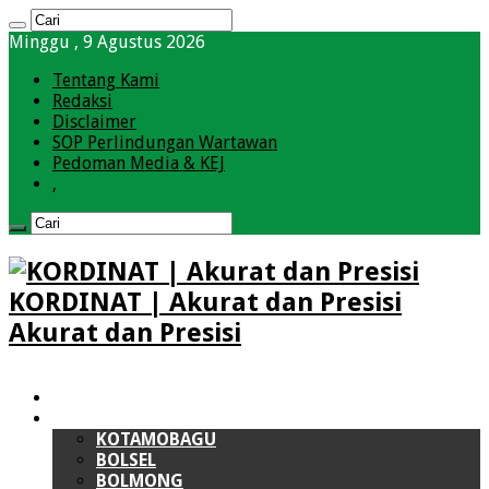
Minggu , 9 Agustus 2026
Tentang Kami
Redaksi
Disclaimer
SOP Perlindungan Wartawan
Pedoman Media & KEJ
,
KORDINAT | Akurat dan Presisi
Akurat dan Presisi
HOME
BOLMONG RAYA (BMR)
KOTAMOBAGU
BOLSEL
BOLMONG