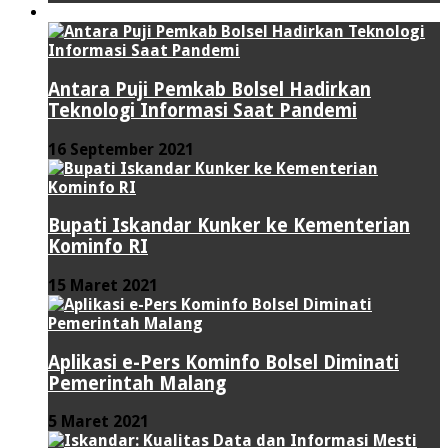
TEKNOLOGI
Antara Puji Pemkab Bolsel Hadirkan
Teknologi Informasi Saat Pandemi
16 September 2021
Bupati Iskandar Kunker ke Kementerian
Kominfo RI
15 Maret 2021
Aplikasi e-Pers Kominfo Bolsel Diminati
Pemerintah Malang
5 Maret 2021