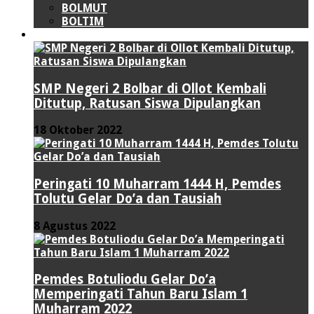
BOLMUT
BOLTIM
LIPUTAN KHUSUS
SMP Negeri 2 Bolbar di Ollot Kembali
Ditutup, Ratusan Siswa Dipulangkan
18 Oktober 2022
Peringati 10 Muharram 1444 H, Pemdes
Tolutu Gelar Do’a dan Tausiah
8 Agustus 2022
Pemdes Botuliodu Gelar Do’a
Memperingati Tahun Baru Islam 1
Muharram 2022