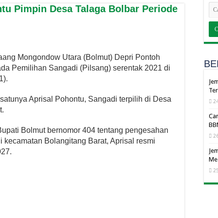
ntu Pimpin Desa Talaga Bolbar Periode
aang Mongondow Utara (Bolmut) Depri Pontoh
BE
pada Pemilihan Sangadi (Pilsang) serentak 2021 di
1).
Jem
Ter
 satunya Aprisal Pohontu, Sangadi terpilih di Desa
24
t.
Cam
BBM
Bupati Bolmut bernomor 404 tentang pengesahan
26
i kecamatan Bolangitang Barat, Aprisal resmi
Jem
027.
Me
25