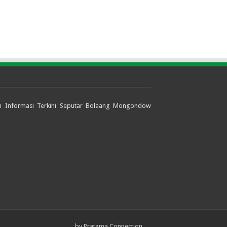
jian Informasi Terkini Seputar Bolaang Mongondow
by
Pratama Connection