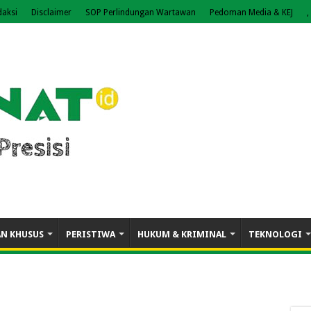
daksi
Disclaimer
SOP Perlindungan Wartawan
Pedoman Media & KEJ
,
AN KHUSUS
PERISTIWA
HUKUM & KRIMINAL
TEKNOLOGI